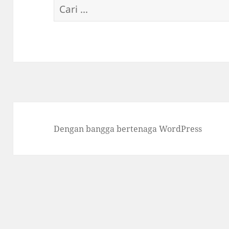
Cari
untuk:
Dengan bangga bertenaga WordPress