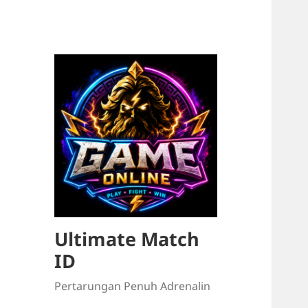
Ultimate Match
ID
Pertarungan Penuh Adrenalin