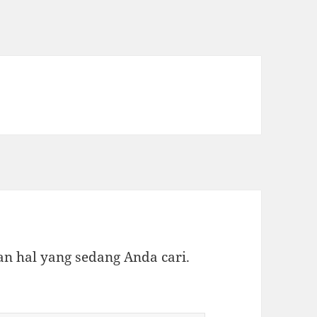
 hal yang sedang Anda cari.