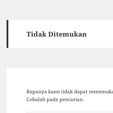
Tidak Ditemukan
Rupanya kami tidak dapat menemukan
Cobalah pada pencarian.