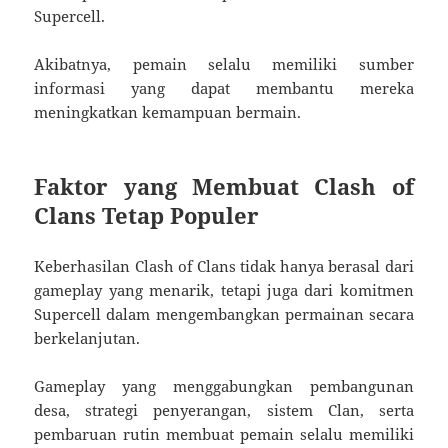
Supercell.
Akibatnya, pemain selalu memiliki sumber
informasi yang dapat membantu mereka
meningkatkan kemampuan bermain.
Faktor yang Membuat Clash of
Clans Tetap Populer
Keberhasilan Clash of Clans tidak hanya berasal dari
gameplay yang menarik, tetapi juga dari komitmen
Supercell dalam mengembangkan permainan secara
berkelanjutan.
Gameplay yang menggabungkan pembangunan
desa, strategi penyerangan, sistem Clan, serta
pembaruan rutin membuat pemain selalu memiliki