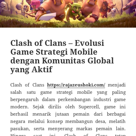
Clash of Clans – Evolusi
Game Strategi Mobile
dengan Komunitas Global
yang Aktif
Clash of Clans
https://rajazeushoki.com/
menjadi
salah satu game strategi mobile yang paling
berpengaruh dalam perkembangan industri game
modern. Sejak dirilis oleh Supercell, game ini
berhasil menarik jutaan pemain dari berbagai
negara melalui konsep membangun desa, melatih
pasukan, serta menyerang markas pemain lain.
Hingga saat ini, Clash of Clans tetap