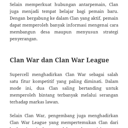
Selain memperkuat hubungan antarpemain, Clan
juga menjadi tempat belajar bagi pemain baru.
Dengan bergabung ke dalam Clan yang aktif, pemain
dapat memperoleh banyak informasi mengenai cara
membangun desa maupun menyusun strategi
penyerangan.
Clan War dan Clan War League
Supercell menghadirkan Clan War sebagai salah
satu fitur kompetitif yang paling diminati. Dalam
mode ini, dua Clan saling bertanding untuk
memperoleh bintang terbanyak melalui serangan
terhadap markas lawan.
Selain Clan War, pengembang juga menghadirkan
Clan War League yang mempertemukan Clan dari