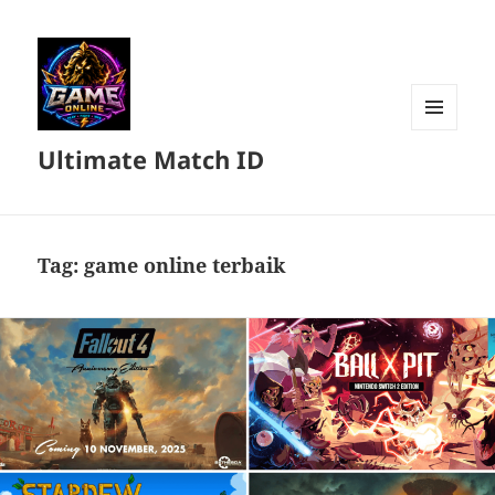
MENU
Ultimate Match ID
DAN
WIDGET
Tag:
game online terbaik