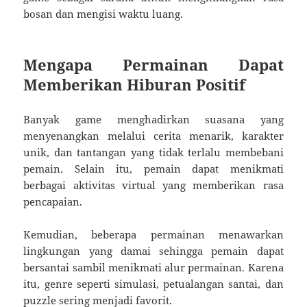
bosan dan mengisi waktu luang.
Mengapa Permainan Dapat
Memberikan Hiburan Positif
Banyak game menghadirkan suasana yang
menyenangkan melalui cerita menarik, karakter
unik, dan tantangan yang tidak terlalu membebani
pemain. Selain itu, pemain dapat menikmati
berbagai aktivitas virtual yang memberikan rasa
pencapaian.
Kemudian, beberapa permainan menawarkan
lingkungan yang damai sehingga pemain dapat
bersantai sambil menikmati alur permainan. Karena
itu, genre seperti simulasi, petualangan santai, dan
puzzle sering menjadi favorit.