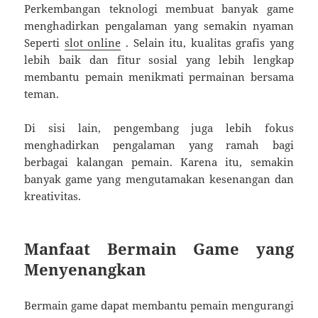
Perkembangan teknologi membuat banyak game
menghadirkan pengalaman yang semakin nyaman
Seperti
slot online
. Selain itu, kualitas grafis yang
lebih baik dan fitur sosial yang lebih lengkap
membantu pemain menikmati permainan bersama
teman.
Di sisi lain, pengembang juga lebih fokus
menghadirkan pengalaman yang ramah bagi
berbagai kalangan pemain. Karena itu, semakin
banyak game yang mengutamakan kesenangan dan
kreativitas.
Manfaat Bermain Game yang
Menyenangkan
Bermain game dapat membantu pemain mengurangi