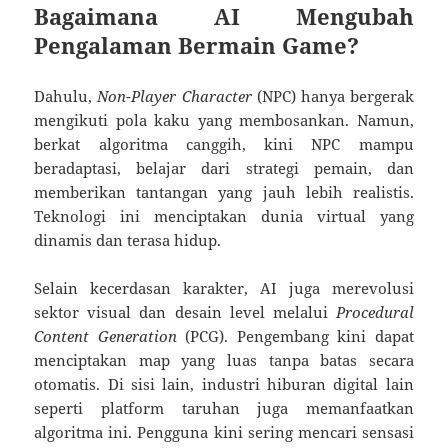
Bagaimana AI Mengubah
Pengalaman Bermain Game?
Dahulu,
Non-Player Character
(NPC) hanya bergerak
mengikuti pola kaku yang membosankan. Namun,
berkat algoritma canggih, kini NPC mampu
beradaptasi, belajar dari strategi pemain, dan
memberikan tantangan yang jauh lebih realistis.
Teknologi ini menciptakan dunia virtual yang
dinamis dan terasa hidup.
Selain kecerdasan karakter, AI juga merevolusi
sektor visual dan desain level melalui
Procedural
Content Generation
(PCG). Pengembang kini dapat
menciptakan map yang luas tanpa batas secara
otomatis. Di sisi lain, industri hiburan digital lain
seperti platform taruhan juga memanfaatkan
algoritma ini. Pengguna kini sering mencari sensasi