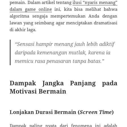
pemain. Dalam artikel tentang
ilusi “nyaris menang”
dalam game online
ini, kita bisa melihat bahwa
algoritma sengaja mempertemukan Anda dengan
lawan yang seimbang agar menciptakan dramatisasi
di akhir laga.
“Sensasi hampir menang jauh lebih adiktif
daripada kemenangan mutlak, karena ia
memicu rasa penasaran tanpa batas.”
Dampak Jangka Panjang pada
Motivasi Bermain
Lonjakan Durasi Bermain (
Screen Time
)
Dampak paling nyata dari fenomena ini adalah